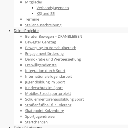
Mitglieder
Verbandsjugenden
KSJ und SSJ
Termine
Stellenausschreibung
Deine Projekte
BeratenBewegen – DRANBLEIBEN
Bewegter Ganztag
Bewegung im Vorschulbereich
Engagementförderung
Demokratie und Werteerziehung
Freiwilligendienste
Integration durch Sport
Internationale Jugendarbeit
Jugendbildung im Sport
Kinderschutz im Sport
Mobiles Streetsportprojekt
Schülermentorenausbildung Sport
Straßenfußball für Toleranz
Skatepoint Kolzenburg
Sportjugendreisen
Startchancen
Deine Förderung