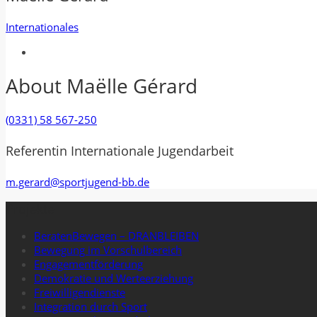
Internationales
About Maëlle Gérard
(0331) 58 567-250
Referentin Internationale Jugendarbeit
m.gerard@sportjugend-bb.de
Projekte
BeratenBewegen – DRANBLEIBEN
Bewegung im Vorschulbereich
Engagementförderung
Demokratie und Werteerziehung
Freiwilligendienste
Integration durch Sport