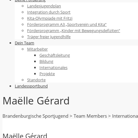
Landesjugendplan
Integration durch Sport
Kita-Olympiade mit Fritzi
Förderprogramm A3 „Sportverein und Kita“
Förderprogramm „Kinder mit Bewegungsdefiziten“
Träger freier Jugendhilfe
Dein Team
Mitarbeiter
Geschäftsleitung
Bildung
Internationales
Projekte
Standorte
Landessportbund
Maëlle Gérard
Brandenburgische Sportjugend
>
Team Members
>
Internationa
Maëlle Gérard