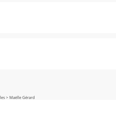
les
>
Maëlle Gérard