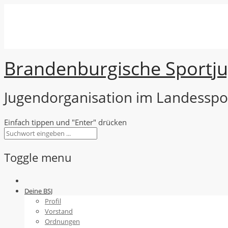
Brandenburgische
Sport
j
Jugendorganisation im Landesspo
Einfach tippen und "Enter" drücken
Toggle menu
Skip
to
Deine BSJ
content
Profil
Vorstand
Ordnungen