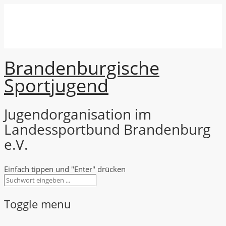
Brandenburgische
Sport
jugend
Jugendorganisation im
Landessportbund Brandenburg
e.V.
Einfach tippen und "Enter" drücken
Toggle menu
Skip