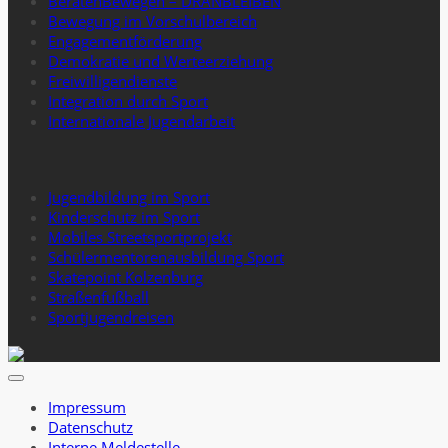
BeratenBewegen – DRANBLEIBEN
Bewegung im Vorschulbereich
Engagementförderung
Demokratie und Werteerziehung
Freiwilligendienste
Integration durch Sport
Internationale Jugendarbeit
Jugendbildung im Sport
Kinderschutz im Sport
Mobiles Streetsportprojekt
Schülermentorenausbildung Sport
Skatepoint Kolzenburg
Straßenfußball
Sportjugendreisen
Impressum
Datenschutz
Interne Meldestelle