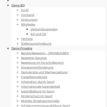
to
Deine BSJ
content
Profil
Vorstand
Ordnungen
Mitglieder
Verbandsjugenden
KSJ und SSJ
Termine
Stellenausschreibung
Deine Projekte
BeratenBewegen – DRANBLEIBEN
Bewegter Ganztag
Bewegung im Vorschulbereich
Engagementförderung
Demokratie und Werteerziehung
Freiwilligendienste
Integration durch Sport
Internationale Jugendarbeit
Jugendbildung im Sport
Kinderschutz im Sport
Mobiles Streetsportprojekt
Schülermentorenausbildung Sport